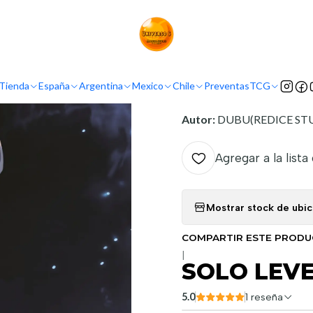
Inicio
Demografía
Seinen
SOLO LEVELING 03
INFORMACIÓN
Tienda
España
Argentina
Mexico
Chile
Preventas
TCG
Nombre original:
Solo Lev
Autor:
DUBU(REDICE ST
Agregar a la lista
Mostrar stock de ubi
COMPARTIR ESTE PROD
|
SOLO LEVE
5.0
1 reseña