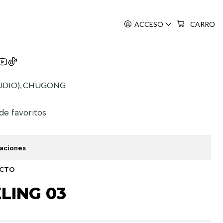
ACCESO
CARRO
eling
UDIO), CHUGONG
 de favoritos
caciones
UCTO
LING 03