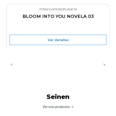
9788411403382
|
PLANETA
-10%
OFF
BLOOM INTO YOU NOVELA 03
Nuevo
Agotado
Ver detalles
Seinen
Ver más productos