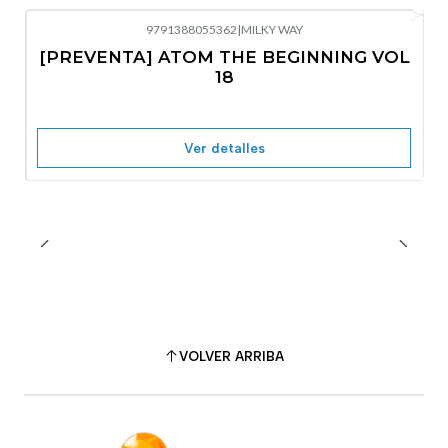
9791388055362
|
MILKY WAY
-10%
OFF
[PREVENTA] ATOM THE BEGINNING VOL
No disponible
18
Ver detalles
VOLVER ARRIBA