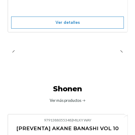
Agotado
Ver detalles
Shonen
Ver más productos
9791388055348
|
MILKY WAY
-10%
OFF
[PREVENTA] AKANE BANASHI VOL 10
No disponible