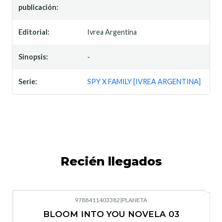
publicación:
Editorial:
Ivrea Argentina
Sinopsis:
-
Serie:
SPY X FAMILY [IVREA ARGENTINA]
Recién llegados
9788411403382
|
PLANETA
-10%
OFF
BLOOM INTO YOU NOVELA 03
Nuevo