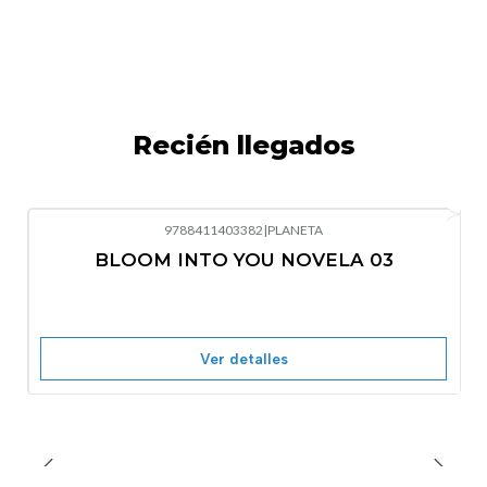
Recién llegados
9788411403382
|
PLANETA
-10%
OFF
BLOOM INTO YOU NOVELA 03
Nuevo
Agotado
Ver detalles