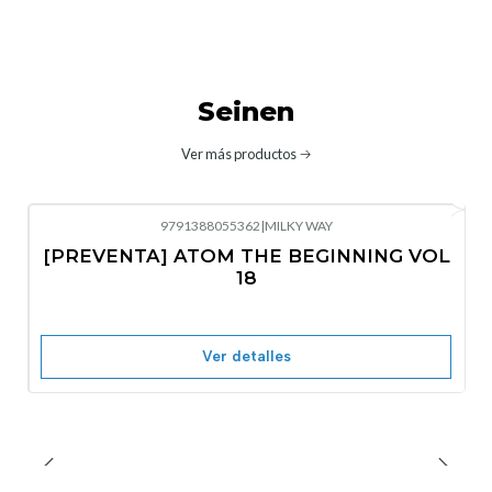
Seinen
Ver más productos
9791388055362
|
MILKY WAY
-10%
OFF
[PREVENTA] ATOM THE BEGINNING VOL
No disponible
18
Ver detalles