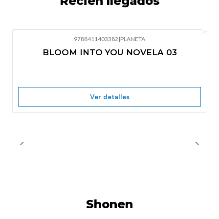
Recién llegados
9788411403382
|
PLANETA
-10%
OFF
BLOOM INTO YOU NOVELA 03
Nuevo
Agotado
Ver detalles
Shonen