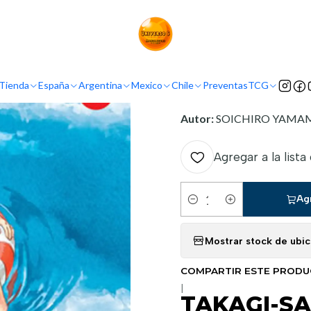
o
Demografía
Shonen
TAKAGI-SAN EXPERTA EN BROMAS PESADA
INFORMACIÓN
Tienda
España
Argentina
Mexico
Chile
Preventas
TCG
Nombre original:
Karakai 
Autor:
SOICHIRO YAMA
Agregar a la lista
Ag
Cantidad
Mostrar stock de ubi
COMPARTIR ESTE PROD
|
TAKAGI-S