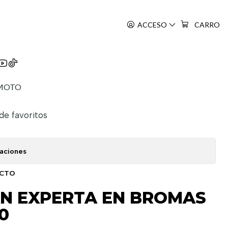
S 10
ACCESO
CARRO
Jōzu No Takagi-San
MOTO
 de favoritos
caciones
UCTO
AN EXPERTA EN BROMAS
0