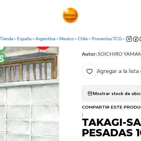
o
Demografía
Shonen
TAKAGI-SAN EXPERTA EN BROMAS PESADA
INFORMACIÓN
Tienda
España
Argentina
Mexico
Chile
Preventas
TCG
Nombre original:
Karakai 
Autor:
SOICHIRO YAMA
Agregar a la lista
Mostrar stock de ubi
COMPARTIR ESTE PROD
|
TAKAGI-S
PESADAS 1