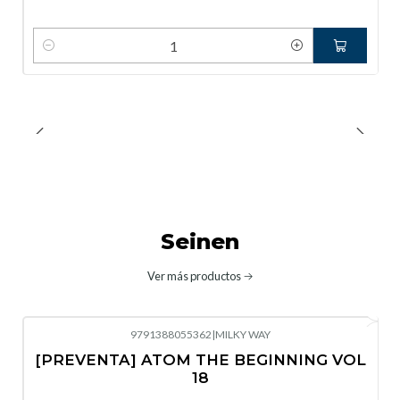
Cantidad
Seinen
Ver más productos
9791388055362
|
MILKY WAY
-10%
OFF
[PREVENTA] ATOM THE BEGINNING VOL
No disponible
18