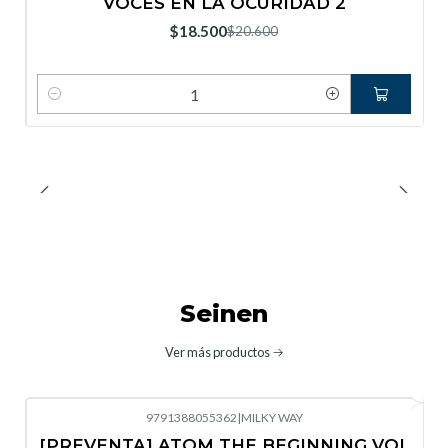
VOCES EN LA OCURIDAD 2
Nuevo
$18.500
$20.600
Cantidad
Seinen
Ver más productos
9791388055362
|
MILKY WAY
-10%
OFF
[PREVENTA] ATOM THE BEGINNING VOL