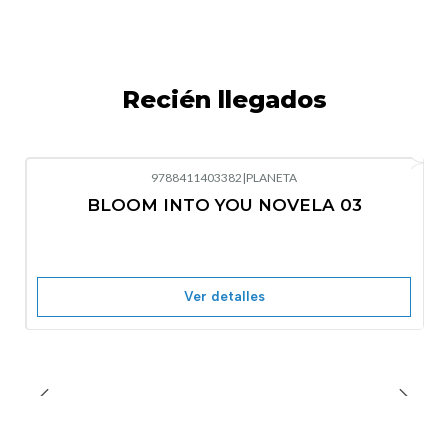
Recién llegados
9788411403382
|
PLANETA
-10%
OFF
BLOOM INTO YOU NOVELA 03
Nuevo
Agotado
Ver detalles