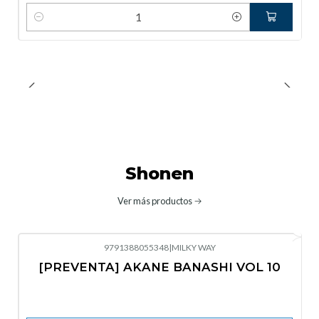
Cantidad
Shonen
Ver más productos
9791388055348
|
MILKY WAY
-10%
OFF
[PREVENTA] AKANE BANASHI VOL 10
No disponible