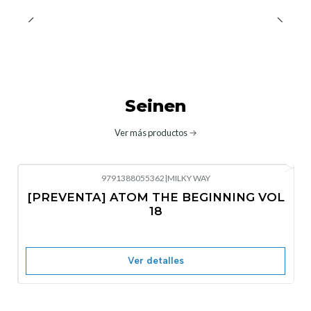
Seinen
Ver más productos
9791388055362
|
MILKY WAY
-10%
OFF
[PREVENTA] ATOM THE BEGINNING VOL
No disponible
18
Ver detalles