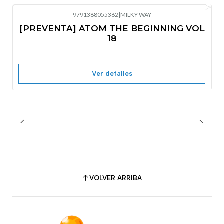
9791388055362
|
MILKY WAY
-10%
OFF
[PREVENTA] ATOM THE BEGINNING VOL
No disponible
18
Ver detalles
VOLVER ARRIBA