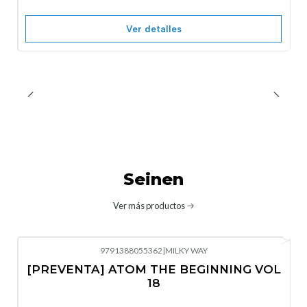
Ver detalles
Seinen
Ver más productos
9791388055362
|
MILKY WAY
-10%
OFF
[PREVENTA] ATOM THE BEGINNING VOL
No disponible
18