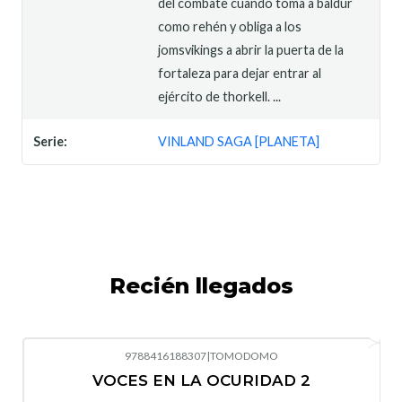
del combate cuando toma a baldur
como rehén y obliga a los
jomsvikings a abrir la puerta de la
fortaleza para dejar entrar al
ejército de thorkell. ...
Serie:
VINLAND SAGA [PLANETA]
Recién llegados
9788416188307
|
TOMODOMO
-10%
OFF
VOCES EN LA OCURIDAD 2
Nuevo
Agotado