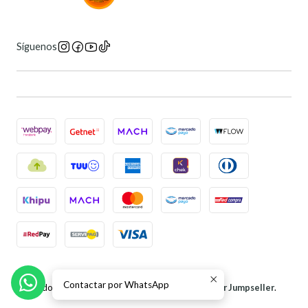
Síguenos
2026 Universo 6 Manga Store.
Contactar por WhatsApp
Todos los derechos reservados.
Desarrollado por Jumpseller
.