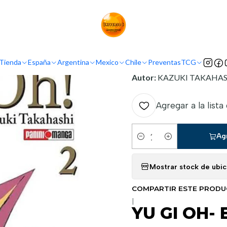
Inicio
Mexico
Panini Mexico
YU GI OH- BUNKOBAN 2
INFORMACIÓN
Tienda
España
Argentina
Mexico
Chile
Preventas
TCG
Nombre original:
Yu Gi Oh
Autor:
KAZUKI TAKAHAS
Agregar a la lista
Ag
Cantidad
Mostrar stock de ubi
COMPARTIR ESTE PROD
|
YU GI OH-