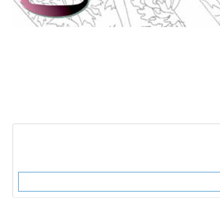
-10%
OFF
Nuevo