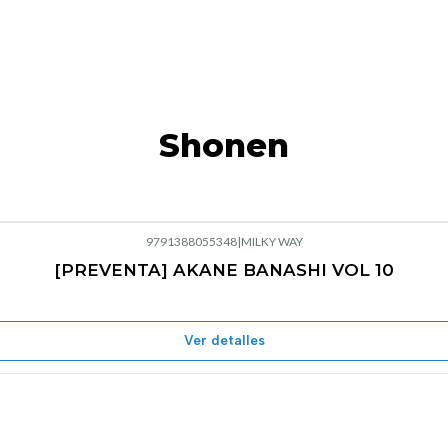
Shonen
9791388055348
|
MILKY WAY
[PREVENTA] AKANE BANASHI VOL 10
Ver detalles