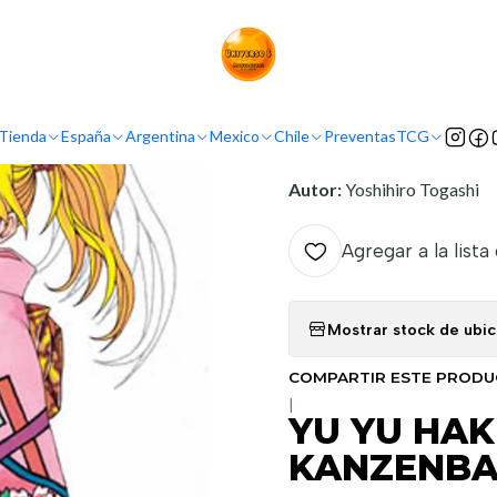
nicio
Demografía
Shonen
YU YU HAKUSHO EDICION KANZENBAN 
INFORMACIÓN
Tienda
España
Argentina
Mexico
Chile
Preventas
TCG
Nombre original:
Yu Yu H
Autor:
Yoshihiro Togashi
Agregar a la lista
Mostrar stock de ubi
COMPARTIR ESTE PROD
|
YU YU HAK
KANZENBA