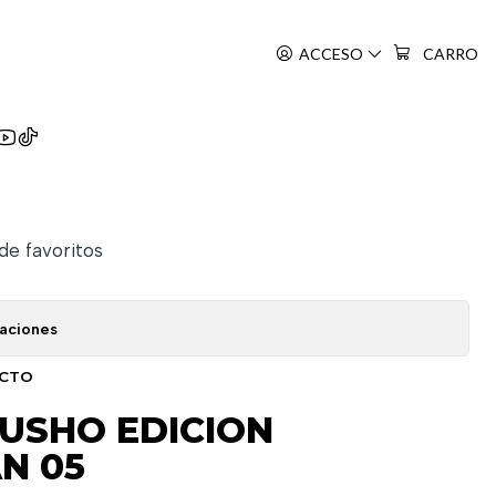
05
ACCESO
CARRO
akusho
 de favoritos
caciones
UCTO
USHO EDICION
N 05