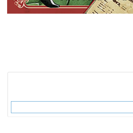
-10%
OFF
Nuevo