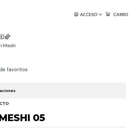
ACCESO
CARRO
n Meshi
 de favoritos
caciones
UCTO
MESHI 05