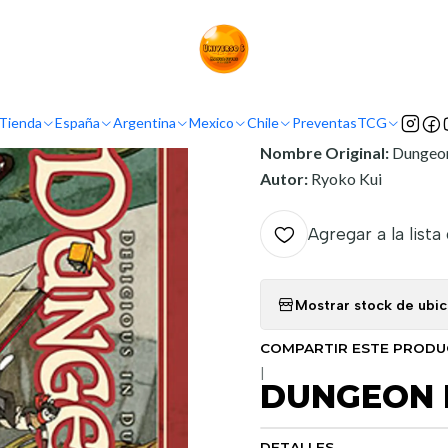
Inicio
Argentina
Ivrea Argentina
DUNGEON MESHI 05
INFORMACIÓN
Tienda
España
Argentina
Mexico
Chile
Preventas
TCG
Nombre Original:
Dungeo
Autor:
Ryoko Kui
Agregar a la lista
Mostrar stock de ubi
COMPARTIR ESTE PROD
|
DUNGEON 
DETALLES