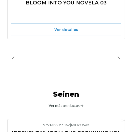
BLOOM INTO YOU NOVELA 03
Nuevo
Agotado
Ver detalles
Seinen
Ver más productos
9791388055362
|
MILKY WAY
-10%
OFF