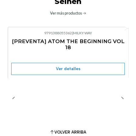
Seinen
Ver más productos
9791388055362
|
MILKY WAY
-10%
OFF
[PREVENTA] ATOM THE BEGINNING VOL
No disponible
18
Ver detalles
VOLVER ARRIBA