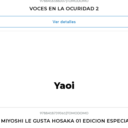
9788416188307
|
TOMODOMO
VOCES EN LA OCURIDAD 2
Agotado
Ver detalles
Yaoi
9788418739361
|
TOMODOMO
 MIYOSHI LE GUSTA HOSAKA 01 EDICION ESPECI