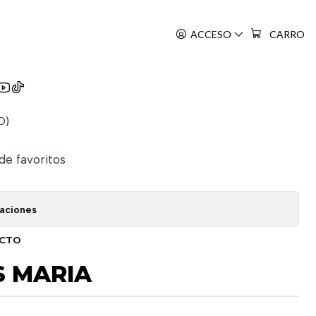
ACCESO
CARRO
ts Maria
O)
 de favoritos
caciones
UCTO
S MARIA