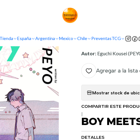
Inicio
Tienda
Mangas
BOY MEETS MARIA
INFORMACIÓN
Tienda
España
Argentina
Mexico
Chile
Preventas
TCG
Nombre original:
Boy Mee
Autor:
Eguchi Kousei (PEY
Agregar a la lista
Mostrar stock de ubi
COMPARTIR ESTE PROD
|
BOY MEET
DETALLES