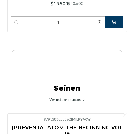
$18.500
$20.600
Cantidad
Seinen
Ver más productos
9791388055362
|
MILKY WAY
-10%
OFF
[PREVENTA] ATOM THE BEGINNING VOL
No disponible
18