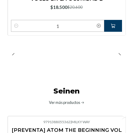
Nuevo
$18.500
$20.600
Cantidad
Seinen
Ver más productos
9791388055362
|
MILKY WAY
-10%
OFF
[PREVENTA] ATOM THE BEGINNING VOL