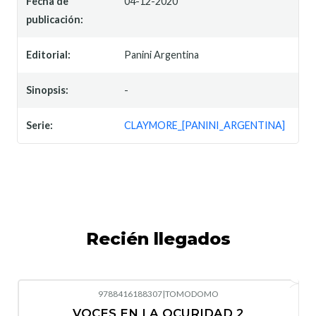
Fecha de
04-12-2020
publicación:
Editorial:
Panini Argentina
Sinopsis:
-
Serie:
CLAYMORE_[PANINI_ARGENTINA]
Recién llegados
9788416188307
|
TOMODOMO
-10%
OFF
VOCES EN LA OCURIDAD 2