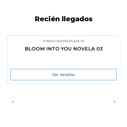
Recién llegados
9788411403382
|
PLANETA
-10%
OFF
BLOOM INTO YOU NOVELA 03
Nuevo
Agotado
Ver detalles