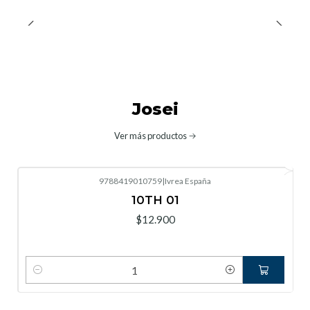
Josei
Ver más productos
9788419010759
|
Ivrea España
10TH 01
$12.900
Cantidad