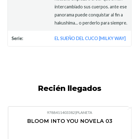
intercambiado sus cuerpos. ante ese
panorama puede conquistar al fin a
hakushima... o perderlo para siempre.
Serie:
EL SUEÑO DEL CUCO [MILKY WAY]
Recién llegados
9788411403382
|
PLANETA
-10%
OFF
BLOOM INTO YOU NOVELA 03
Nuevo
Agotado