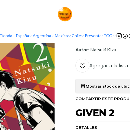
Inicio
Tienda
Mangas
GIVEN 2
INFORMACIÓN
Tienda
España
Argentina
Mexico
Chile
Preventas
TCG
Nombre original:
Given
Autor:
Natsuki Kizu
Agregar a la lista
Mostrar stock de ubi
COMPARTIR ESTE PROD
|
GIVEN 2
DETALLES