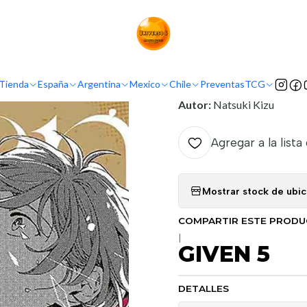
Inicio
Mexico
Panini Mexico
GIVEN 5
INFORMACIÓN
Tienda
España
Argentina
Mexico
Chile
Preventas
TCG
Nombre original:
Given
Autor:
Natsuki Kizu
Agregar a la lista
Mostrar stock de ubi
COMPARTIR ESTE PROD
|
GIVEN 5
DETALLES