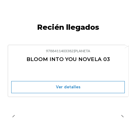
Recién llegados
9788411403382
|
PLANETA
-10%
OFF
BLOOM INTO YOU NOVELA 03
Nuevo
Agotado
Ver detalles