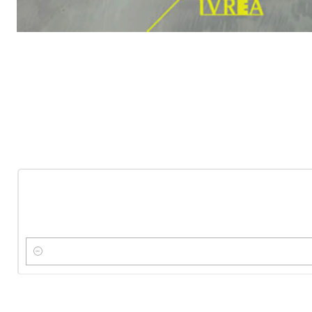
-10%
OFF
Nuevo
Cantidad