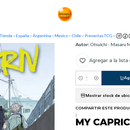
Inicio
Argentina
Ivrea Argentina
MY CAPRICORN FRIEND
INFORMACIÓN
Tienda
España
Argentina
Mexico
Chile
Preventas
TCG
Nombre Original:
Yagiza 
Autor:
Otsuichi - Masaru
Agregar a la lista
Ag
Cantidad
Mostrar stock de ubi
COMPARTIR ESTE PROD
|
MY CAPRIC