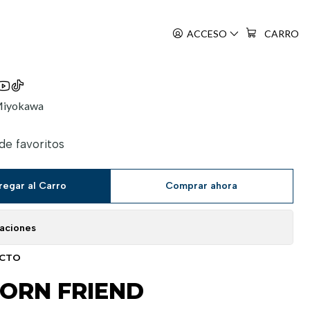
ACCESO
CARRO
No Yuujin
 Miyokawa
 de favoritos
regar al Carro
Comprar ahora
caciones
UCTO
ORN FRIEND