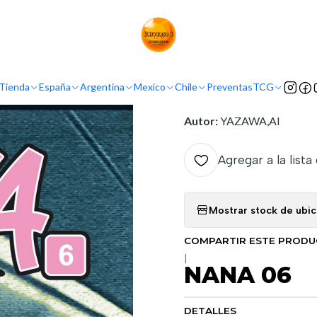
Inicio
Tienda
Mangas
NANA 06
INFORMACIÓN
Tienda
España
Argentina
Mexico
Chile
Preventas
TCG
Nombre original:
Nana
Autor:
YAZAWA,AI
Agregar a la lista
Mostrar stock de ubi
COMPARTIR ESTE PROD
|
NANA 06
DETALLES