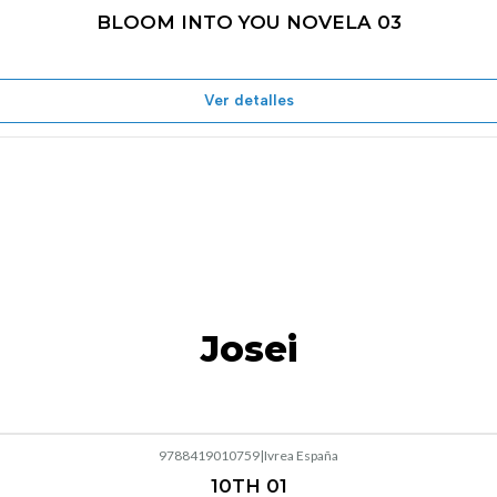
BLOOM INTO YOU NOVELA 03
Agotado
Ver detalles
Josei
9788419010759
|
Ivrea España
10TH 01