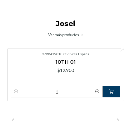
Josei
Ver más productos
9788419010759
|
Ivrea España
10TH 01
$12.900
Cantidad