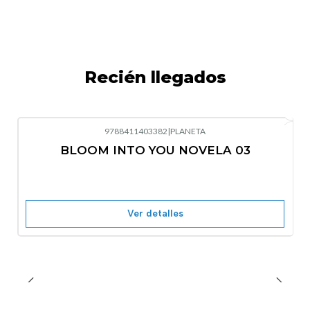
Recién llegados
9788411403382
|
PLANETA
-10%
OFF
BLOOM INTO YOU NOVELA 03
Nuevo
Agotado
Ver detalles