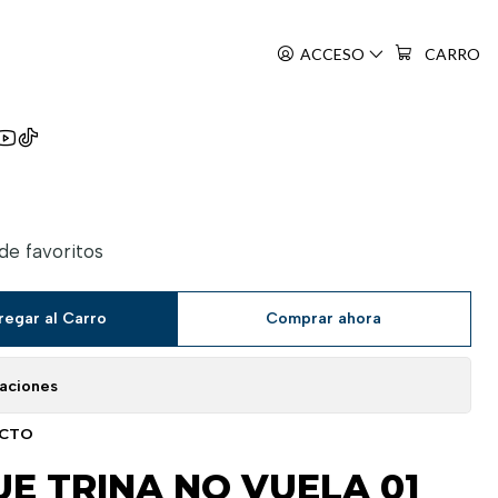
ACCESO
CARRO
 Tori Wa Habatakanai
 de favoritos
regar al Carro
Comprar ahora
caciones
UCTO
E TRINA NO VUELA 01