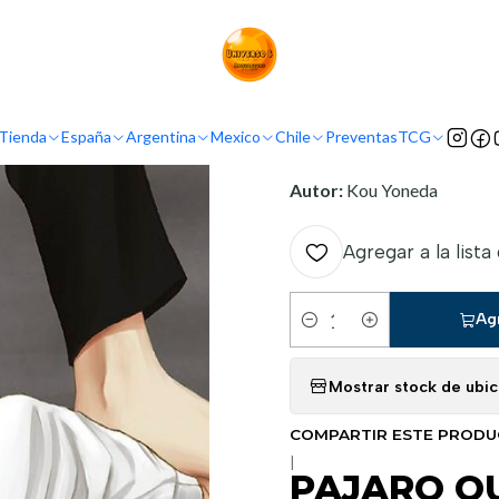
Inicio
Tienda
Mangas
PAJARO QUE TRINA NO VUELA 01
INFORMACIÓN
Tienda
España
Argentina
Mexico
Chile
Preventas
TCG
Nombre original:
Saezuru
Autor:
Kou Yoneda
Agregar a la lista
Ag
Cantidad
Mostrar stock de ubi
COMPARTIR ESTE PROD
|
PAJARO QU