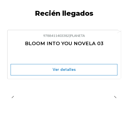
Recién llegados
9788411403382
|
PLANETA
-10%
OFF
BLOOM INTO YOU NOVELA 03
Nuevo
Agotado
Ver detalles