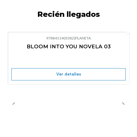
Recién llegados
9788411403382
|
PLANETA
-10%
OFF
BLOOM INTO YOU NOVELA 03
Nuevo
Agotado
Ver detalles