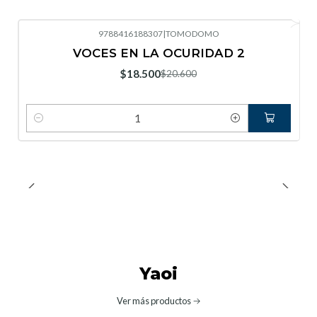
9788416188307
|
TOMODOMO
-10%
OFF
VOCES EN LA OCURIDAD 2
Nuevo
$18.500
$20.600
Cantidad
Yaoi
Ver más productos