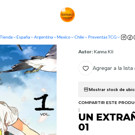
Inicio
Tienda
Mangas
UN EXTRAÑO EN PRIMAVERA - VOL 01
INFORMACIÓN
Tienda
España
Argentina
Mexico
Chile
Preventas
TCG
Nombre original:
Harukaz
Autor:
Kanna Kii
Agregar a la lista
Mostrar stock de ubi
COMPARTIR ESTE PROD
|
UN EXTRAÑ
01