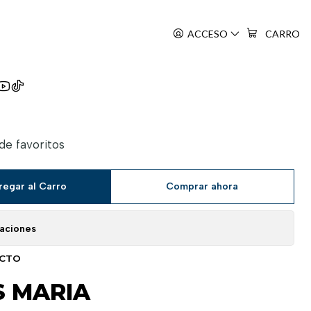
ACCESO
CARRO
ets Maria
 de favoritos
regar al Carro
Comprar ahora
caciones
UCTO
S MARIA