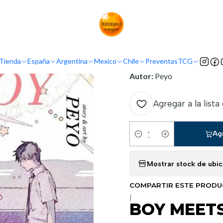
Inicio
Tienda
Mangas
BOY MEETS MARIA
INFORMACIÓN
Tienda
España
Argentina
Mexico
Chile
Preventas
TCG
Nombre Original:
Boy Me
Autor:
Peyo
Agregar a la lista
Ag
Cantidad
Mostrar stock de ubi
COMPARTIR ESTE PROD
|
BOY MEET