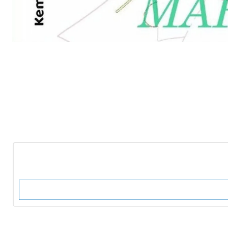
-10%
OFF
Nuevo